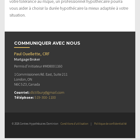
votre tolérance au risque, un professionnel hypothécaire pourra
vous aider à choisir la durée hypothécaire la mieux adaptée à votre
situation.
COMMUNIQUER AVEC NOUS
Paul Ouellette, CRF
Mortgage Broker
Permis d’initiateur #M08001160
1 Commissioners Rd. East, Suite 211
London, ON
N6C 5Z3, Canada
Courriel:
dlctilbury@gmail.com
Téléphone:
519-300-1100
© 2026 Centres Hypothécaires Dominion
Conditions d’utilisation
|
Politique de confidentialité